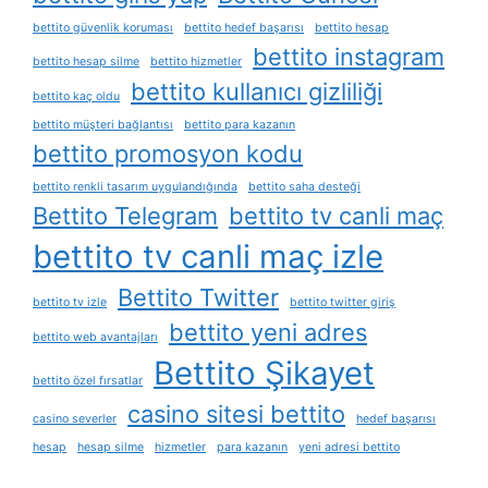
bettito güvenlik koruması
bettito hedef başarısı
bettito hesap
bettito instagram
bettito hesap silme
bettito hizmetler
bettito kullanıcı gizliliği
bettito kaç oldu
bettito müşteri bağlantısı
bettito para kazanın
bettito promosyon kodu
bettito renkli tasarım uygulandığında
bettito saha desteği
Bettito Telegram
bettito tv canli maç
bettito tv canli maç izle
Bettito Twitter
bettito tv izle
bettito twitter giriş
bettito yeni adres
bettito web avantajları
Bettito Şikayet
bettito özel fırsatlar
casino sitesi bettito
casino severler
hedef başarısı
hesap
hesap silme
hizmetler
para kazanın
yeni adresi bettito