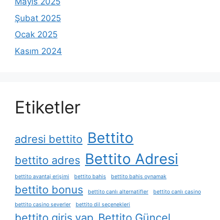
Mayıs 2025
Şubat 2025
Ocak 2025
Kasım 2024
Etiketler
Bettito
adresi bettito
Bettito Adresi
bettito adres
bettito avantaj erişimi
bettito bahis
bettito bahis oynamak
bettito bonus
bettito canlı alternatifler
bettito canlı casino
bettito casino severler
bettito dil seçenekleri
bettito giris yap
Bettito Güncel