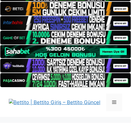
İçeriğe
atla
Menü