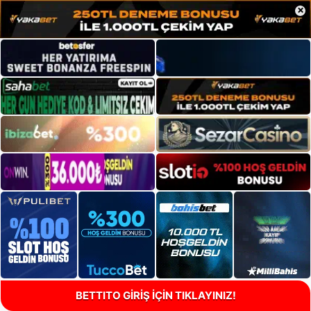
×
BETTITO GİRİŞ İÇİN TIKLAYINIZ!