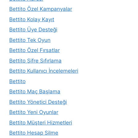
Bettito Özel Kampanyalar
Bettito Kolay Kayıt
Bettito Üye Desteği
Bettito Tek Oyun
Bettito Özel Fırsatlar
Bettito Şifre Sıfırlama
Bettito Kullanıcı İncelemeleri
Bettito
Bettito Maç Başlama
Bettito Yönetici Desteği
Bettito Yeni Oyunlar
Bettito Müşteri Hizmetleri
Bettito Hesap Silme