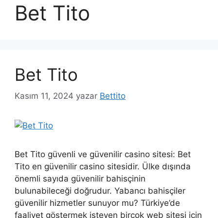
Bet Tito
Bet Tito
Kasım 11, 2024
yazar
Bettito
Bet Tito güvenli ve güvenilir casino sitesi: Bet
Tito en güvenilir casino sitesidir. Ülke dışında
önemli sayıda güvenilir bahisçinin
bulunabileceği doğrudur. Yabancı bahisçiler
güvenilir hizmetler sunuyor mu? Türkiye’de
faaliyet göstermek isteyen birçok web sitesi için