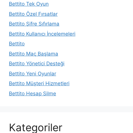
Bettito Tek Oyun
Bettito Özel Fırsatlar
Bettito Şifre Sıfırlama
Bettito Kullanıcı İncelemeleri
Bettito
Bettito Maç Başlama
Bettito Yönetici Desteği
Bettito Yeni Oyunlar
Bettito Müşteri Hizmetleri
Bettito Hesap Silme
Kategoriler