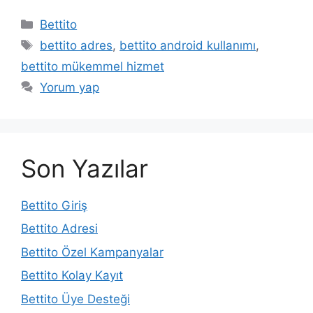
Kategoriler
Bettito
Etiketler
bettito adres
,
bettito android kullanımı
,
bettito mükemmel hizmet
Yorum yap
Son Yazılar
Bettito Giriş
Bettito Adresi
Bettito Özel Kampanyalar
Bettito Kolay Kayıt
Bettito Üye Desteği