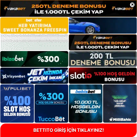
×
BETTITO GİRİŞ İÇİN TIKLAYINIZ!