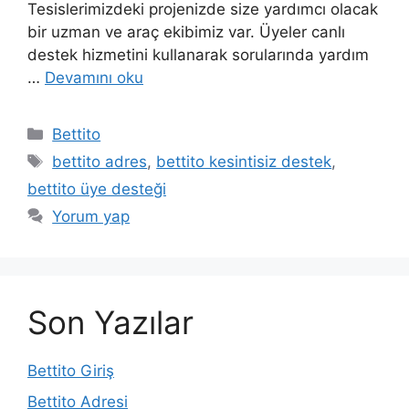
Tesislerimizdeki projenizde size yardımcı olacak
bir uzman ve araç ekibimiz var. Üyeler canlı
destek hizmetini kullanarak sorularında yardım
…
Devamını oku
Kategoriler
Bettito
Etiketler
bettito adres
,
bettito kesintisiz destek
,
bettito üye desteği
Yorum yap
Son Yazılar
Bettito Giriş
Bettito Adresi