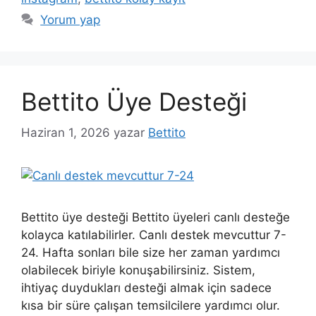
Yorum yap
Bettito Üye Desteği
Haziran 1, 2026
yazar
Bettito
Bettito üye desteği Bettito üyeleri canlı desteğe
kolayca katılabilirler. Canlı destek mevcuttur 7-
24. Hafta sonları bile size her zaman yardımcı
olabilecek biriyle konuşabilirsiniz. Sistem,
ihtiyaç duydukları desteği almak için sadece
kısa bir süre çalışan temsilcilere yardımcı olur.