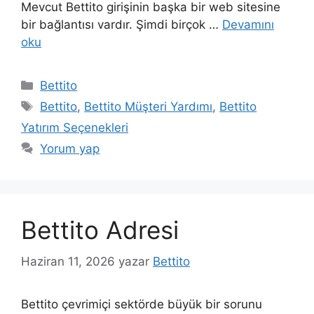
Mevcut Bettito girişinin başka bir web sitesine
bir bağlantısı vardır. Şimdi birçok …
Devamını
oku
Kategoriler
Bettito
Etiketler
Bettito
,
Bettito Müşteri Yardımı
,
Bettito
Yatırım Seçenekleri
Yorum yap
Bettito Adresi
Haziran 11, 2026
yazar
Bettito
Bettito çevrimiçi sektörde büyük bir sorunu