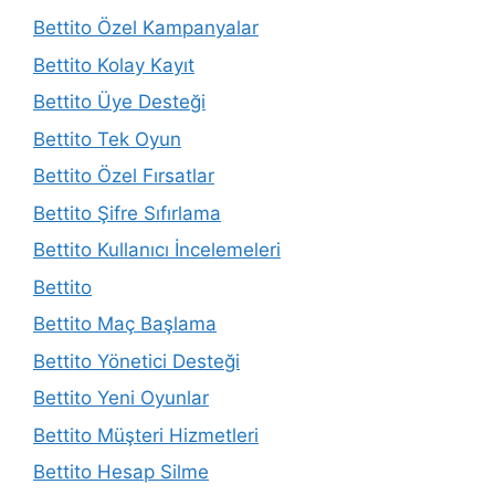
Bettito Özel Kampanyalar
Bettito Kolay Kayıt
Bettito Üye Desteği
Bettito Tek Oyun
Bettito Özel Fırsatlar
Bettito Şifre Sıfırlama
Bettito Kullanıcı İncelemeleri
Bettito
Bettito Maç Başlama
Bettito Yönetici Desteği
Bettito Yeni Oyunlar
Bettito Müşteri Hizmetleri
Bettito Hesap Silme