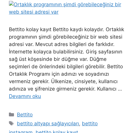
Bettito kolay kayıt Bettito kaydı kolaydır. Ortaklık
programının şimdi görebileceğiniz bir web sitesi
adresi var. Mevcut adres bilgileri de farklıdır.
İnternette kolayca bulabilirsiniz. Giriş sayfasının
sağ üst köşesinde bir düğme var. Düğme
seçimleri de önlerindeki bilgileri görebilir. Bettito
Ortaklık Programı için adınızı ve soyadınızı
vermeniz gerekir. Ülkenize, cinsiyete, kullanıcı
adınıza ve şifrenize girmeniz gerekir. Kullanıcı …
Devamını oku
Kategoriler
Bettito
Etiketler
bettito altyapı sağlayıcıları
,
bettito
instagram
,
bettito kolay kayıt