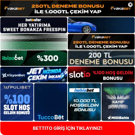
×
BETTITO GİRİŞ İÇİN TIKLAYINIZ!