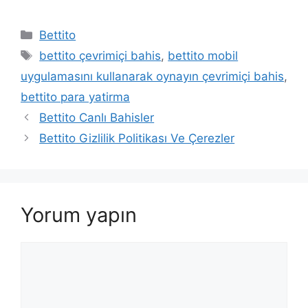
Kategoriler
Bettito
Etiketler
bettito çevrimiçi bahis
,
bettito mobil
uygulamasını kullanarak oynayın çevrimiçi bahis
,
bettito para yatirma
Bettito Canlı Bahisler
Bettito Gizlilik Politikası Ve Çerezler
Yorum yapın
Yorum