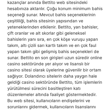
kazançlar anında Bettito web sitesindeki
hesabınıza aktarılır. Çoğu konum minimum bahis
seçeneği sunar. Mevcut bahis seçeneklerinin
çeşitliliği, bahis sitesinin yapısından ve
yeteneklerinden etkilenir. Bettito, yan bahisler,
çift oranlar ve alt skorlar gibi geleneksel
bahislerin yanı sıra, en çok köşe vuruşu yapan
takım, altı çizili sarı kartlı takım ve en çok faul
yapan takım gibi gelişmiş bahis seçenekleri de
sunar. Bettito en son girişleri uzun süredir online
casino sektöründe yer alıyor ve lisanslı bir
casino sitesi olarak üyelerine güvenilir bir ortam
sağlıyor. Dolandırıcı sitelerin daha yaygın hale
geldiği casino sektöründe Bettito, tüm işlemlerin
yürütülmesi sürecini basitleştiren katı
düzenlemeler altında faaliyet göstermektedir.
Bu web sitesi, kullanıcıların endişelerini ve
sorunlarını gidermek, kullanıcıların lisanslarını