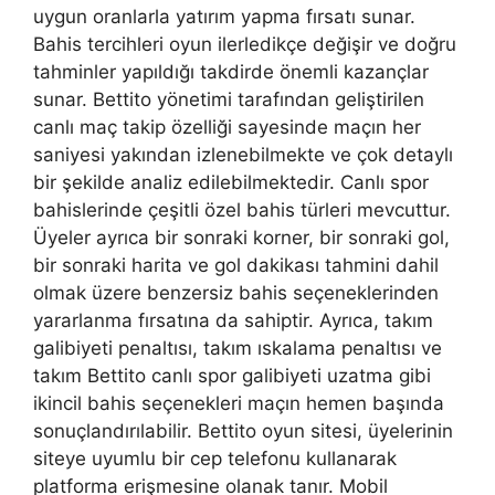
uygun oranlarla yatırım yapma fırsatı sunar.
Bahis tercihleri ​​oyun ilerledikçe değişir ve doğru
tahminler yapıldığı takdirde önemli kazançlar
sunar. Bettito yönetimi tarafından geliştirilen
canlı maç takip özelliği sayesinde maçın her
saniyesi yakından izlenebilmekte ve çok detaylı
bir şekilde analiz edilebilmektedir. Canlı spor
bahislerinde çeşitli özel bahis türleri mevcuttur.
Üyeler ayrıca bir sonraki korner, bir sonraki gol,
bir sonraki harita ve gol dakikası tahmini dahil
olmak üzere benzersiz bahis seçeneklerinden
yararlanma fırsatına da sahiptir. Ayrıca, takım
galibiyeti penaltısı, takım ıskalama penaltısı ve
takım Bettito canlı spor galibiyeti uzatma gibi
ikincil bahis seçenekleri maçın hemen başında
sonuçlandırılabilir. Bettito oyun sitesi, üyelerinin
siteye uyumlu bir cep telefonu kullanarak
platforma erişmesine olanak tanır. Mobil