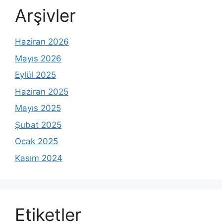
Arşivler
Haziran 2026
Mayıs 2026
Eylül 2025
Haziran 2025
Mayıs 2025
Şubat 2025
Ocak 2025
Kasım 2024
Etiketler