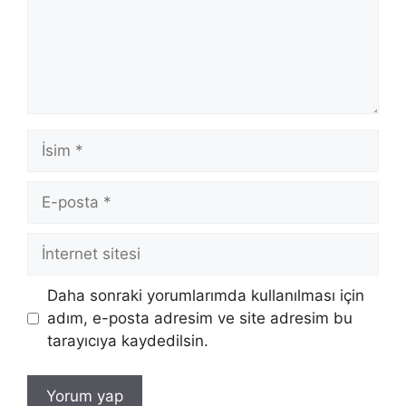
İsim
E-
posta
İnternet
sitesi
Daha sonraki yorumlarımda kullanılması için
adım, e-posta adresim ve site adresim bu
tarayıcıya kaydedilsin.